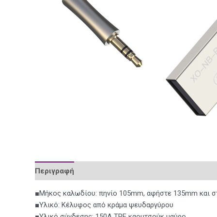
Περιγραφή
Αξιολογήσεις (0)
■Μήκος καλωδίου: πηνίο 105mm, αφήστε 135mm και στ
■Υλικό: Κέλυφος από κράμα ψευδαργύρου
■Υλικό σύνδεσης: 150A TPE καουτσούκ μαύρο