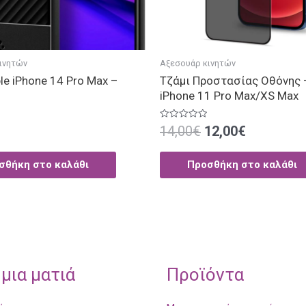
ινητών
Αξεσουάρ κινητών
le iPhone 14 Pro Max –
Τζάμι Προστασίας Οθόνης 
iPhone 11 Pro Max/XS Max
ηκε
Βαθμολογήθηκε
14,00
€
12,00
€
με
0
από
5
σθήκη στο καλάθι
Προσθήκη στο καλάθι
μια ματιά
Προϊόντα