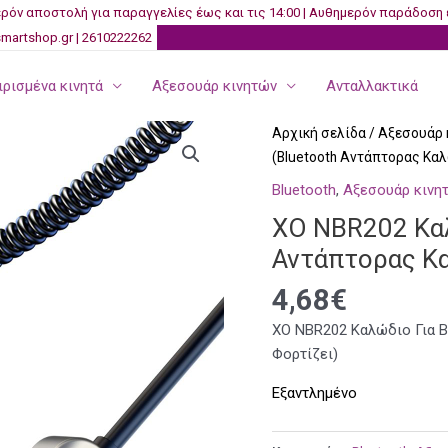
ρόν αποστολή για παραγγελίες έως και τις 14:00 | Αυθημερόν παράδοση 
martshop.gr | 2610222262
ρισμένα κινητά
Αξεσουάρ κινητών
Ανταλλακτικά
Αρχική σελίδα
/
Αξεσουάρ 
(Bluetooth Αντάπτορας Καλ
Bluetooth
,
Αξεσουάρ κινη
XO NBR202 Καλ
Αντάπτορας Κα
4,68
€
XO NBR202 Καλώδιο Για B
Φορτίζει)
Εξαντλημένο