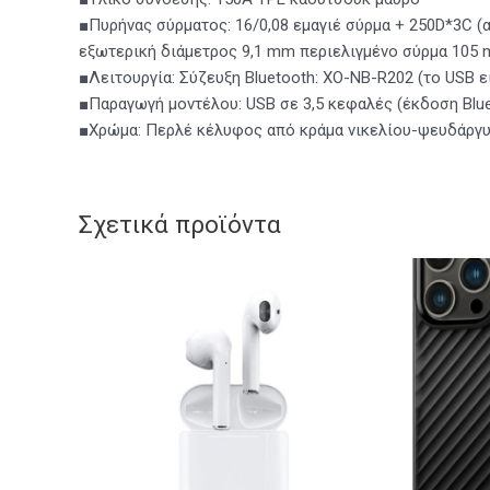
■Πυρήνας σύρματος: 16/0,08 εμαγιέ σύρμα + 250D*3C (
εξωτερική διάμετρος 9,1 mm περιελιγμένο σύρμα 105
■Λειτουργία: Σύζευξη Bluetooth: XO-NB-R202 (το USB 
■Παραγωγή μοντέλου: USB σε 3,5 κεφαλές (έκδοση Blue
■Χρώμα: Περλέ κέλυφος από κράμα νικελίου-ψευδάργυ
Σχετικά προϊόντα