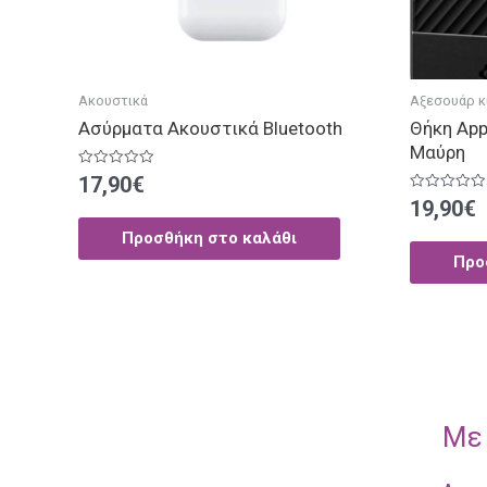
Ακουστικά
Αξεσουάρ κ
Ασύρματα Ακουστικά Bluetooth
Θήκη App
Μαύρη
Βαθμολογήθηκε
17,90
€
με
Βαθμολογήθ
19,90
€
0
με
από
0
5
Προσθήκη στο καλάθι
από
5
Προ
Με 