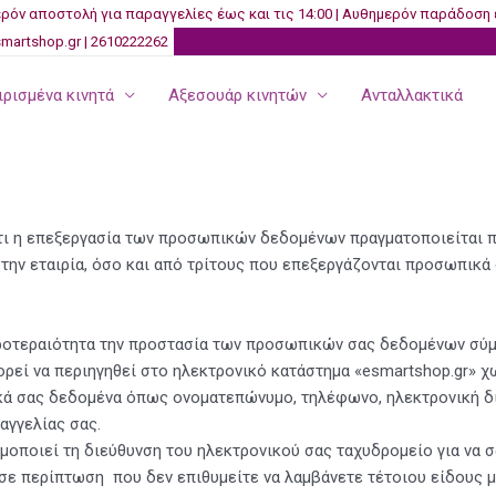
ρόν αποστολή για παραγγελίες έως και τις 14:00 | Αυθημερόν παράδοση 
martshop.gr | 2610222262
ρισμένα κινητά
Αξεσουάρ κινητών
Ανταλλακτικά
ότι η επεξεργασία των προσωπικών δεδομένων πραγματοποιείται 
α την εταιρία, όσο και από τρίτους που επεξεργάζονται προσωπικά
ροτεραιότητα την προστασία των προσωπικών σας δεδομένων σύμφ
εί να περιηγηθεί στο ηλεκτρονικό κατάστημα «
esmartshop
.gr» 
ά σας δεδομένα όπως ονοματεπώνυμο, τηλέφωνο, ηλεκτρονική διε
αγγελίας σας.
σιμοποιεί τη διεύθυνση του ηλεκτρονικού σας ταχυδρομείο για να 
ε περίπτωση που δεν επιθυμείτε να λαμβάνετε τέτοιου είδους μη