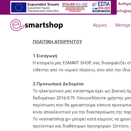
Μετάβαση
Αυθημε
στο
info@es
περιεχόμενο
Αρχική
Μεταχει
ΠΟΛΙΤΙΚΗ ΑΠΟΡΡΗΤΟΥ
1.Εισαγωγή
Η εταιρεία μας ESMART SHOP, σας διασφαλίζει 
τίθενται από το νομικό πλαίσιο, όσο από την ίδι
2.Προσωπικά Δεδομένα
Το ηλεκτρονικό μας κατάστημα έχει ως βασική π
δεδομένων 2016/679. Οποιοσδήποτε χρήστης μπορ
περίπτωση που θα χρειαστούμε κάποια προσωπικ
είναι αποκλειστικά για την διεκπεραίωση της παρ
Το «
esmartshop
.gr» μπορεί κατά καιρούς να χρη
προϊόντων και διαθέσιμων προσφορών. Ωστόσο, σ