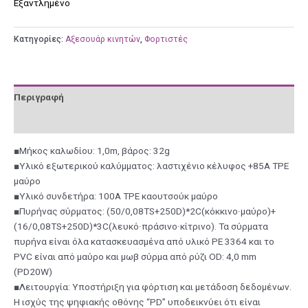
Εξαντλημένο
Κατηγορίες:
Αξεσουάρ κινητών
,
Φορτιστές
Περιγραφή
Αξιολογήσεις (0)
■Μήκος καλωδίου: 1,0m, βάρος: 32g
■Υλικό εξωτερικού καλύμματος: λαστιχένιο κέλυφος +85A TPE
μαύρο
■Υλικό συνδετήρα: 100A TPE καουτσούκ μαύρο
■Πυρήνας σύρματος: (50/0,08TS+250D)*2C(κόκκινο·μαύρο)+
(16/0,08TS+250D)*3C(λευκό·πράσινο·κίτρινο). Τα σύρματα
πυρήνα είναι όλα κατασκευασμένα από υλικό PE 3364 και το
PVC είναι από μαύρο και μωβ σύρμα από ρύζι OD: 4,0 mm
(PD20W)
■Λειτουργία: Υποστήριξη για φόρτιση και μετάδοση δεδομένων.
Η ισχύς της ψηφιακής οθόνης “PD” υποδεικνύει ότι είναι