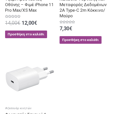
Οθόνης – Φιμέ iPhone 11
Μεταφοράς Δεδομένων
Pro Max/XS Max
2A Type-C 2m Κόκκινο/
Μαύρο
Βαθμολογήθηκε
14,00
€
12,00
€
με
0
Βαθμολογήθηκε
7,30
€
από
με
5
0
Προσθήκη στο καλάθι
από
5
Προσθήκη στο καλάθι
Αξεσουάρ κινητών