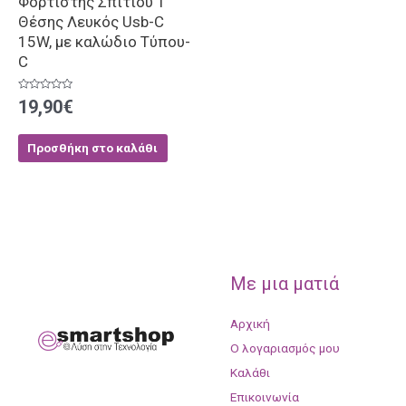
Φορτιστής Σπιτιού 1
Θέσης Λευκός Usb-C
15W, με καλώδιο Τύπου-
C
Βαθμολογήθηκε
19,90
€
με
0
από
5
Προσθήκη στο καλάθι
Με μια ματιά
Αρχική
Ο λογαριασμός μου
Καλάθι
Επικοινωνία