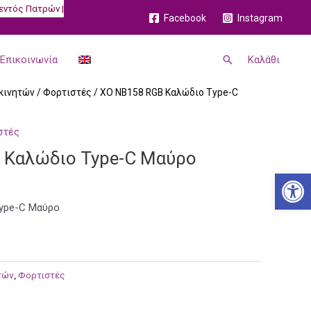
εντός Πατρών |
Facebook
Instagram
Αναζήτηση
Επικοινωνία
Καλάθι
κινητών
/
Φορτιστές
/ XO NB158 RGB Καλώδιο Type-C
στές
 Καλώδιο Type-C Μαύρο
Ανοίξτε
ype-C Μαύρο
τών
,
Φορτιστές