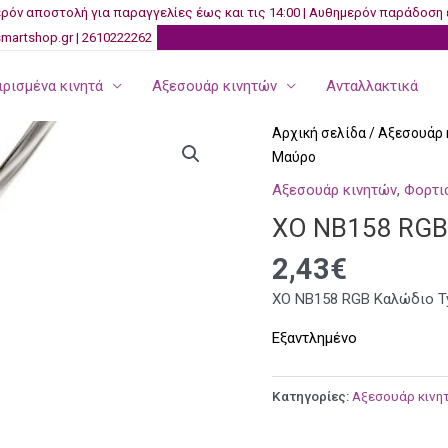
ρόν αποστολή για παραγγελίες έως και τις 14:00 | Αυθημερόν παράδοση 
martshop.gr | 2610222262
ρισμένα κινητά
Αξεσουάρ κινητών
Ανταλλακτικά
Αρχική σελίδα
/
Αξεσουάρ 
Μαύρο
Αξεσουάρ κινητών
,
Φορτι
XO NB158 RGB
2,43
€
XO NB158 RGB Καλώδιο T
Εξαντλημένο
Κατηγορίες:
Αξεσουάρ κινη