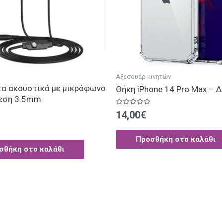
Αξεσουάρ κινητών
α ακουστικά με μικρόφωνο
Θήκη iPhone 14 Pro Max – 
δεση 3.5mm
Βαθμολογήθηκε
14,00
€
με
ηκε
0
από
5
Προσθήκη στο καλάθι
σθήκη στο καλάθι