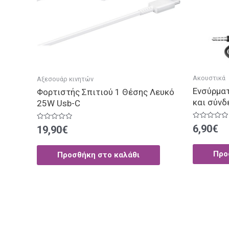
Ακουστικά
Αξεσουάρ κινητών
Ενσύρματ
Φορτιστής Σπιτιού 1 Θέσης Λευκό
και σύν
25W Usb-C
Βαθμολογήθ
Βαθμολογήθηκε
6,90
€
19,90
€
με
με
0
0
από
από
5
5
Προ
Προσθήκη στο καλάθι