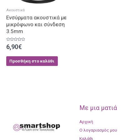
Ακουστικά
Ενσύρματα ακουστικά με
μικρόφωνο και σύνδεση
3.5mm
Βαθμολογήθηκε
6,90
€
με
0
από
5
Προσθήκη στο καλάθι
Με μια ματιά
Αρχική
Ο λογαριασμός μου
Καλάθι