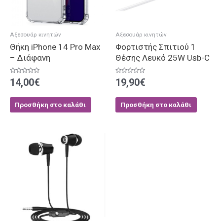
Αξεσουάρ κινητών
Αξεσουάρ κινητών
Θήκη iPhone 14 Pro Max
Φορτιστής Σπιτιού 1
– Διάφανη
Θέσης Λευκό 25W Usb-C
Βαθμολογήθηκε
Βαθμολογήθηκε
14,00
€
19,90
€
με
με
0
0
από
από
5
5
Προσθήκη στο καλάθι
Προσθήκη στο καλάθι